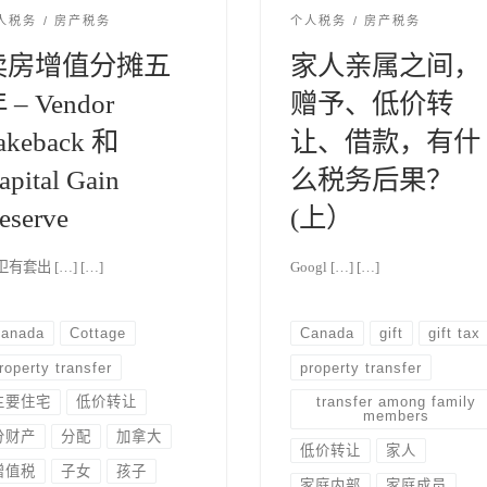
人税务
房产税务
个人税务
房产税务
卖房增值分摊五
家人亲属之间，
 – Vendor
赠予、低价转
akeback 和
让、借款，有什
apital Gain
么税务后果？
eserve
(上）
有套出 […] […]
Googl […] […]
anada
Cottage
Canada
gift
gift tax
roperty transfer
property transfer
主要住宅
低价转让
transfer among family
members
分财产
分配
加拿大
低价转让
家人
增值税
子女
孩子
家庭内部
家庭成员