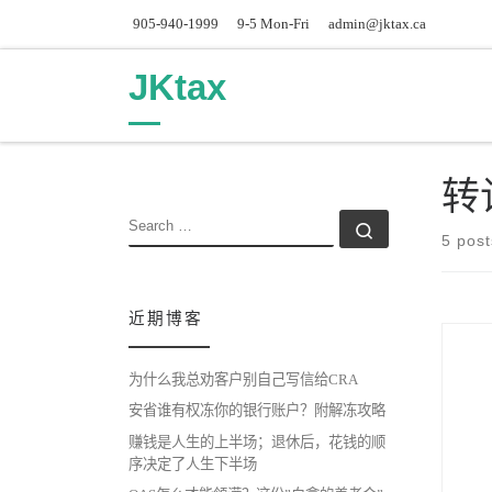
905-940-1999
9-5 Mon-Fri
admin@jktax.ca
Skip to content
JKtax
转
SEARCH
Search …
5 post
近期博客
为什么我总劝客户别自己写信给CRA
安省谁有权冻你的银行账户？附解冻攻略
赚钱是人生的上半场；退休后，花钱的顺
序决定了人生下半场