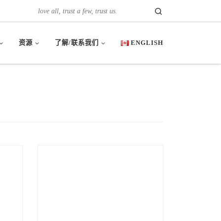
Search
love all, trust a few, trust us.
资源
了解/联系我们
ENGLISH