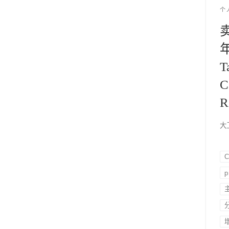
个
年
T
C
R
大卫
C
p