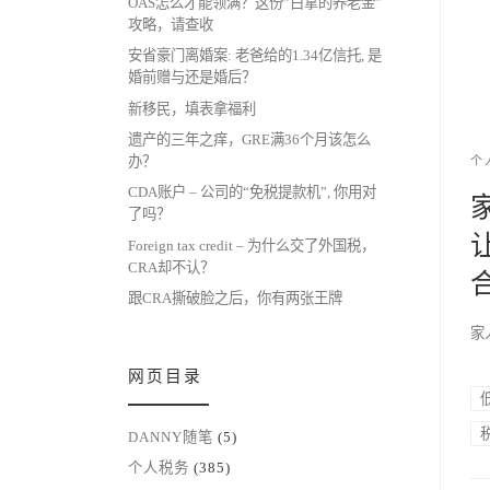
OAS怎么才能领满？这份”白拿的养老金”
攻略，请查收
安省豪门离婚案: 老爸给的1.34亿信托, 是
婚前赠与还是婚后？
新移民，填表拿福利
遗产的三年之痒，GRE满36个月该怎么
办？
个
CDA账户 – 公司的“免税提款机”, 你用对
了吗？
Foreign tax credit – 为什么交了外国税，
CRA却不认？
跟CRA撕破脸之后，你有两张王牌
家人
网页目录
DANNY随笔
(5)
个人税务
(385)