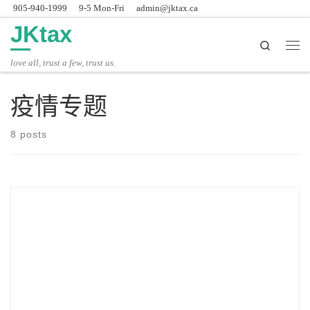
905-940-1999
9-5 Mon-Fri
admin@jktax.ca
Skip to content
JKtax
Search
主
love all, trust a few, trust us.
疫情专题
8 posts