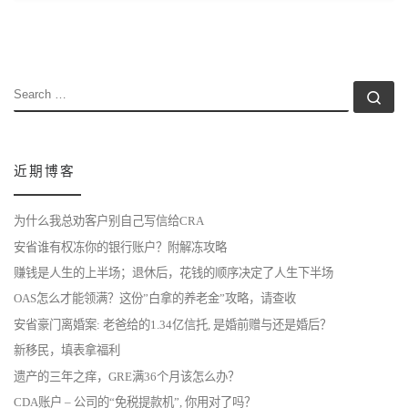
SEARCH
Se
近期博客
为什么我总劝客户别自己写信给CRA
安省谁有权冻你的银行账户？附解冻攻略
赚钱是人生的上半场；退休后，花钱的顺序决定了人生下半场
OAS怎么才能领满？这份”白拿的养老金”攻略，请查收
安省豪门离婚案: 老爸给的1.34亿信托, 是婚前赠与还是婚后？
新移民，填表拿福利
遗产的三年之痒，GRE满36个月该怎么办？
CDA账户 – 公司的“免税提款机”, 你用对了吗？