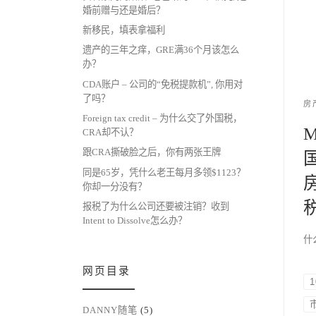
婚前赠与还是婚后？
新移民，填表拿福利
遗产的三年之痒，GRE满36个月该怎么
办？
CDA账户 – 公司的“免税提款机”, 你用对
了吗？
房
Foreign tax credit – 为什么交了外国税，
CRA却不认？
跟CRA撕破脸之后，你有两张王牌
同是65岁，凭什么老王每月多领$1123？
你却一分没有？
报税了为什么公司还要被注销？收到
Intent to Dissolve怎么办？
什么
网页目录
DANNY随笔
(5)