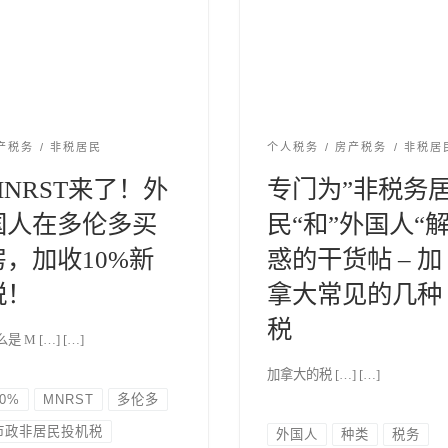
产税务
非税居民
个人税务
房产税务
非税居
MNRST来了！外
专门为”非税务
国人在多伦多买
民“和”外国人“
房，加收10%新
惑的干货帖 – 加
税！
拿大常见的几种
税
是 M […] […]
加拿大的税 […] […]
10%
MNRST
多伦多
市政非居民投机税
外国人
种类
税务