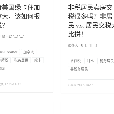
持美国绿卡住加
非税居民卖房交
拿大，该如何报
税很多吗？非居
税？
民 v.s. 居民交税
比拼！
绿卡误 […] […]
很多人一听 […] […]
ie-Breaker
加拿大
弃籍税
税务居民
绿卡
增值税
对比
税务居民
美国
非税务居民
发表
2023-12-22
已发表
2023-10-10