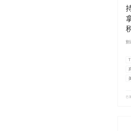
别让
T
已