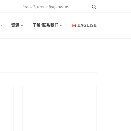
Search
love all, trust a few, trust us.
资源
了解/联系我们
ENGLISH