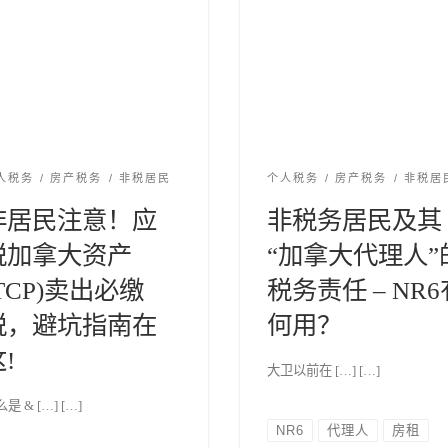
人税务
房产税务
非税居民
个人税务
房产税务
非税居
非居民注意！应
非税务居民及其
税加拿大资产
“加拿大代理人”
TCP)卖出必缴
税务责任 – NR6
税，避坑指南在
何用？
!
大卫以前在 […] […]
是 & […] […]
NR6
代理人
房租