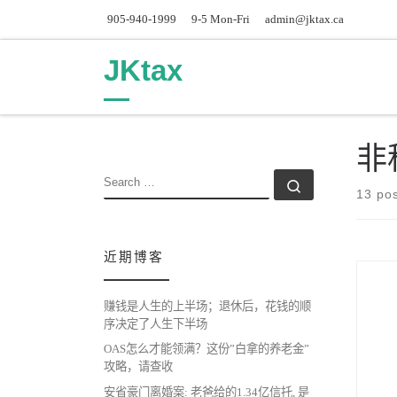
905-940-1999
9-5 Mon-Fri
admin@jktax.ca
Skip to content
JKtax
非
SEARCH
Search …
13 po
近期博客
赚钱是人生的上半场；退休后，花钱的顺
序决定了人生下半场
OAS怎么才能领满？这份”白拿的养老金”
攻略，请查收
安省豪门离婚案: 老爸给的1.34亿信托, 是