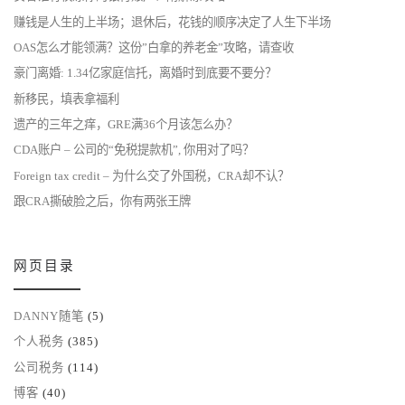
赚钱是人生的上半场；退休后，花钱的顺序决定了人生下半场
OAS怎么才能领满？这份”白拿的养老金”攻略，请查收
豪门离婚: 1.34亿家庭信托，离婚时到底要不要分？
新移民，填表拿福利
遗产的三年之痒，GRE满36个月该怎么办？
CDA账户 – 公司的“免税提款机”, 你用对了吗？
Foreign tax credit – 为什么交了外国税，CRA却不认？
跟CRA撕破脸之后，你有两张王牌
网页目录
DANNY随笔
(5)
个人税务
(385)
公司税务
(114)
博客
(40)