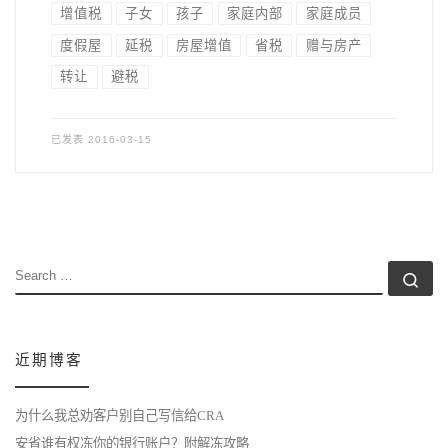
增值税
子女
孩子
家庭内部
家庭成员
度假屋
延税
房屋增值
省税
赠与房产
转让
避税
已发表
2016-03-15
SEARCH
Se
近期博客
为什么我总劝客户别自己写信给CRA
安省谁有权冻你的银行账户？附解冻攻略