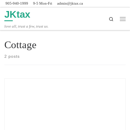
905-940-1999
9-5 Mon-Fri
admin@jktax.ca
Skip to content
JKtax
Search
主
love all, trust a few, trust us.
Cottage
2 posts