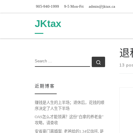
905-940-1999
9-5 Mon-Fri
admin@jktax.ca
Skip to content
JKtax
退
SEARCH
Search …
13 po
近期博客
赚钱是人生的上半场；退休后，花钱的顺
序决定了人生下半场
OAS怎么才能领满？这份”白拿的养老金”
攻略，请查收
安省豪门离婚案: 老爸给的1.34亿信托, 是