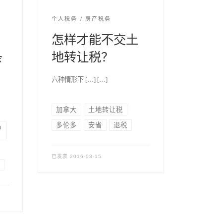
个人税务
房产税务
怎样才能不交土
条
地转让税？
六种情形下 […] […]
加拿大
土地转让税
多伦多
安省
退税
n
已发表
2016-03-15