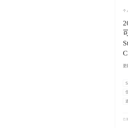
个
S
C
更新
S
已