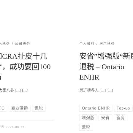
人税务
公司税务
个人税务
房产税务
和CRA扯皮十几
安省”增强版“新
年，成功要回100
退税 – Ontario
万
ENHR
家八卦 […] […]
最近很多人 […] […]
TC
商业活动
退税
Ontario ENHR
Top-up
增强版
安省
新房
退税
发表
2026-06-15