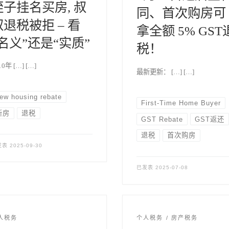
侄子挂名买房, 叔
同、首次购房可
叔退税被拒 – 看
拿全额 5% GST
“名义”还是“实质”
税！
10年 […] […]
最新更新： […] […]
ew housing rebate
First-Time Home Buyer
新房
退税
GST Rebate
GST返还
退税
首次购房
发表
2025-09-30
已发表
2025-07-08
人税务
个人税务
房产税务