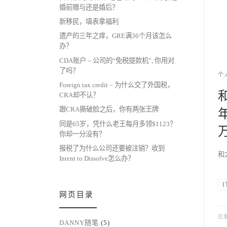
婚前赠与还是婚后？
新移民，填表拿福利
遗产的三年之痒，GRE满36个月该怎么
办？
CDA账户 – 公司的“免税提款机”, 你用对
了吗？
个
Foreign tax credit – 为什么交了外国税，
CRA却不认？
跟CRA撕破脸之后，你有两张王牌
同是65岁，凭什么老王每月多领$1123？
你却一分没有？
报税了为什么公司还要被注销？收到
和大
Intent to Dissolve怎么办？
I
网页目录
已
DANNY随笔
(5)