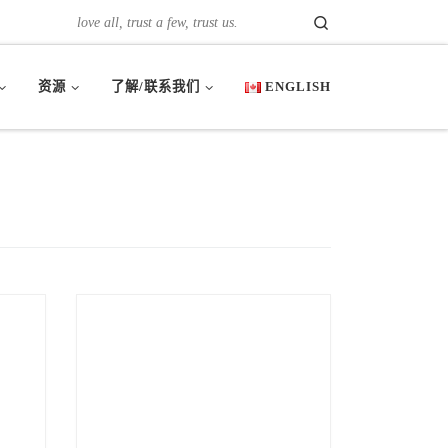
Search
love all, trust a few, trust us.
资源
了解/联系我们
ENGLISH