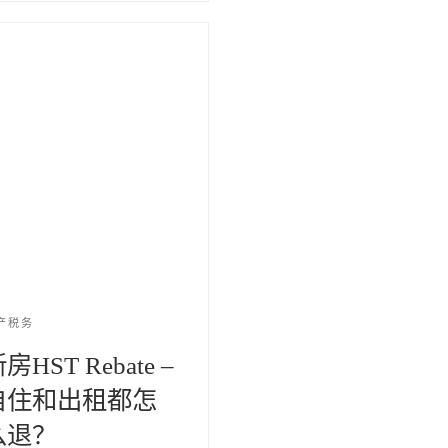
产税务
房HST Rebate –
自住和出租都怎
么退？