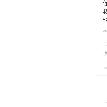
20
n
已
个