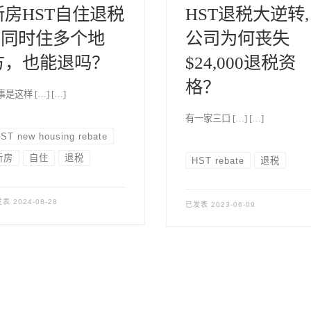
新房HST自住退税
HST退税大逆转,
– 同时住多个地
公司为何丧失
方，也能退吗？
$24,000退税资
格？
是这样 […] […]
有一家三口 […] […]
ST new housing rebate
新房
自住
退税
HST rebate
退税
发表
2024-08-28
已发表
2023-06-09