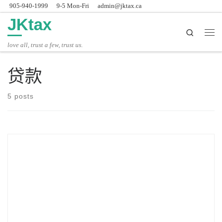
905-940-1999
9-5 Mon-Fri
admin@jktax.ca
Skip to content
JKtax
Search
主
love all, trust a few, trust us.
贷款
5 posts