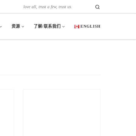
Search
love all, trust a few, trust us.
资源
了解/联系我们
ENGLISH