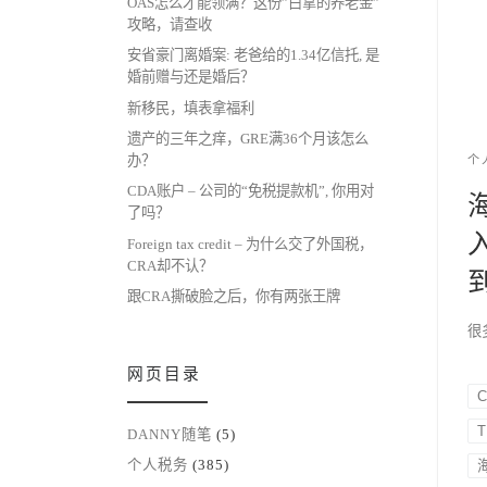
OAS怎么才能领满？这份”白拿的养老金”
攻略，请查收
安省豪门离婚案: 老爸给的1.34亿信托, 是
婚前赠与还是婚后？
新移民，填表拿福利
遗产的三年之痒，GRE满36个月该怎么
办？
个
CDA账户 – 公司的“免税提款机”, 你用对
了吗？
入
Foreign tax credit – 为什么交了外国税，
CRA却不认？
跟CRA撕破脸之后，你有两张王牌
很多
网页目录
T
DANNY随笔
(5)
个人税务
(385)