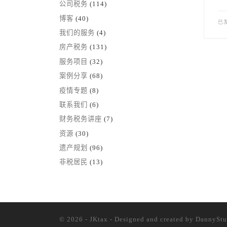
公司税务
(114)
博客
(40)
已
我们的服务
(4)
房产税务
(131)
服务项目
(32)
案例分享
(68)
疫情专题
(8)
联系我们
(6)
财务税务讲座
(7)
资源
(30)
遗产规划
(96)
非税居民
(13)
© 2026 - JKtax - Designed and created
by DannyStu