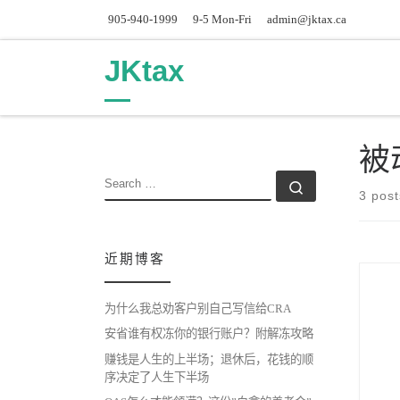
905-940-1999
9-5 Mon-Fri
admin@jktax.ca
Skip to content
JKtax
被
SEARCH
Search …
3 post
近期博客
为什么我总劝客户别自己写信给CRA
安省谁有权冻你的银行账户？附解冻攻略
赚钱是人生的上半场；退休后，花钱的顺
序决定了人生下半场