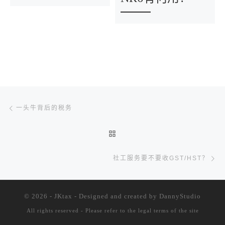
文章导航
Previous post
一头牛背后的税务
BACK TO POST LIST
Ne
社工服务要不要收GST/HST？
© 2026 - JKtax - Designed and created
by DannyStudio
All rights reserved - Please refer to the
legal terms of the site