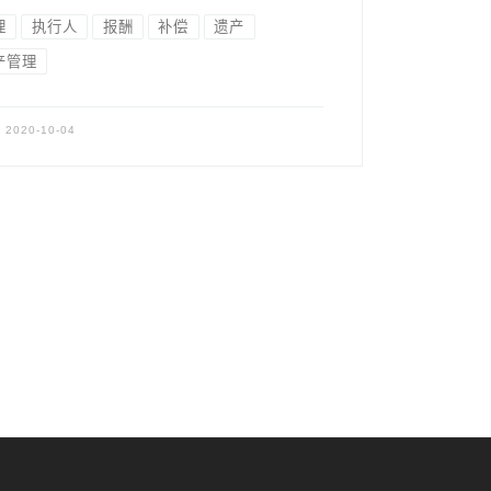
理
执行人
报酬
补偿
遗产
产管理
表
2020-10-04