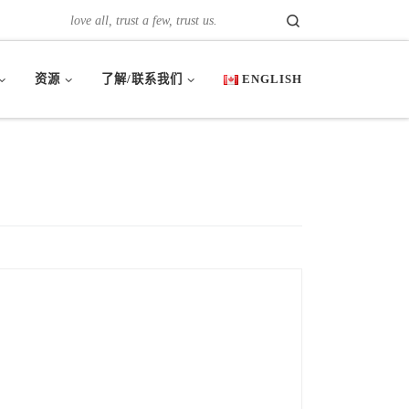
Search
love all, trust a few, trust us.
资源
了解/联系我们
ENGLISH