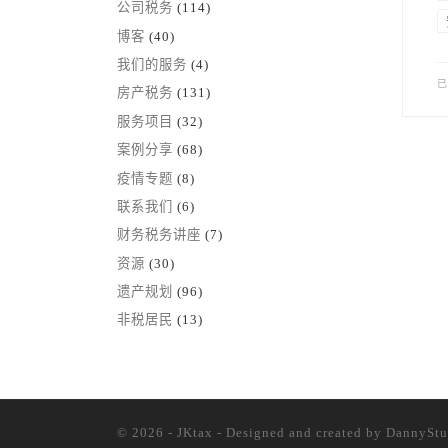
公司税务
(114)
博客
(40)
我们的服务
(4)
房产税务
(131)
服务项目
(32)
案例分享
(68)
疫情专题
(8)
联系我们
(6)
财务税务讲座
(7)
资源
(30)
遗产规划
(96)
非税居民
(13)
© 2026 - JKtax - Designed and created
by DannyStu