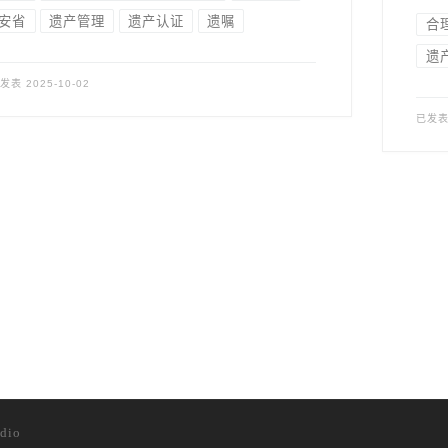
安省
遗产管理
遗产认证
遗嘱
合
遗
已发表
2025-10-02
已发
dio