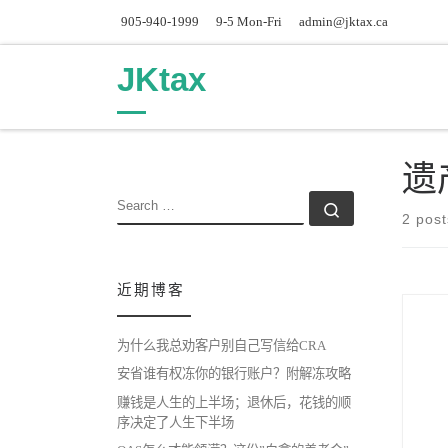
905-940-1999
9-5 Mon-Fri
admin@jktax.ca
Skip to content
JKtax
遗
SEARCH
Search …
2 post
近期博客
为什么我总劝客户别自己写信给CRA
安省谁有权冻你的银行账户？附解冻攻略
赚钱是人生的上半场；退休后，花钱的顺
序决定了人生下半场