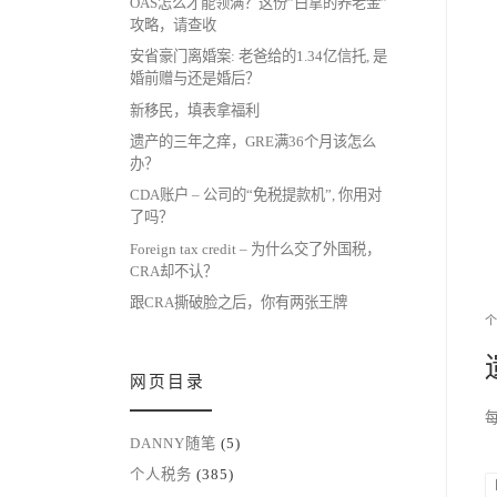
OAS怎么才能领满？这份”白拿的养老金”
攻略，请查收
安省豪门离婚案: 老爸给的1.34亿信托, 是
婚前赠与还是婚后？
新移民，填表拿福利
遗产的三年之痒，GRE满36个月该怎么
办？
CDA账户 – 公司的“免税提款机”, 你用对
了吗？
Foreign tax credit – 为什么交了外国税，
CRA却不认？
跟CRA撕破脸之后，你有两张王牌
网页目录
每
DANNY随笔
(5)
个人税务
(385)