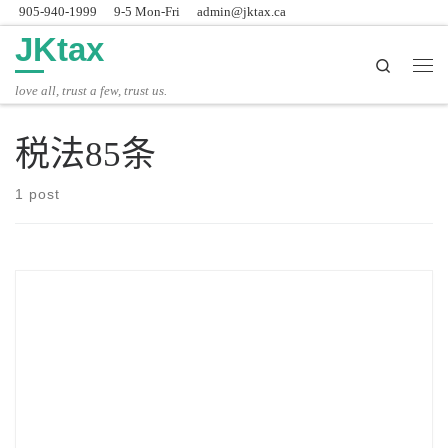
905-940-1999
9-5 Mon-Fri
admin@jktax.ca
Skip to content
JKtax
Search
主
love all, trust a few, trust us.
税法85条
1 post