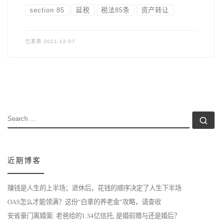
section 85
延税
税法85条
资产转让
已发表
2021-12-07
SEARCH
Se
近期博客
赚钱是人生的上半场；退休后，花钱的顺序决定了人生下半场
OAS怎么才能领满？这份”白拿的养老金”攻略，请查收
安省豪门离婚案: 老爸给的1.34亿信托, 是婚前赠与还是婚后？