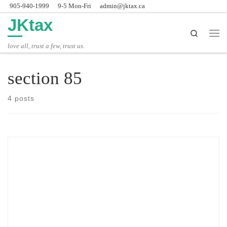
905-940-1999
9-5 Mon-Fri
admin@jktax.ca
Skip to content
JKtax
Search
主
love all, trust a few, trust us.
section 85
4 posts