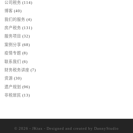
公司税务
(114)
博客
(40)
我们的服务
(4)
房产税务
(131)
服务项目
(32)
案例分享
(68)
疫情专题
(8)
联系我们
(6)
财务税务讲座
(7)
资源
(30)
遗产规划
(96)
非税居民
(13)
© 2026 - JKtax - Designed and created
by DannyStudio