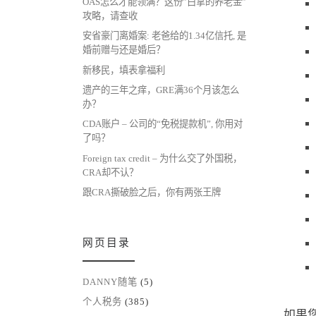
OAS怎么才能领满？这份”白拿的养老金”
攻略，请查收
安省豪门离婚案: 老爸给的1.34亿信托, 是
婚前赠与还是婚后？
新移民，填表拿福利
遗产的三年之痒，GRE满36个月该怎么
办？
CDA账户 – 公司的“免税提款机”, 你用对
了吗？
Foreign tax credit – 为什么交了外国税，
CRA却不认？
跟CRA撕破脸之后，你有两张王牌
网页目录
DANNY随笔
(5)
个人税务
(385)
如果您