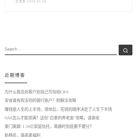
已发表
2025-01-26
SEARCH
Se
近期博客
为什么我总劝客户别自己写信给CRA
安省谁有权冻你的银行账户？附解冻攻略
赚钱是人生的上半场；退休后，花钱的顺序决定了人生下半场
OAS怎么才能领满？这份”白拿的养老金”攻略，请查收
豪门离婚: 1.34亿家庭信托，离婚时到底要不要分？
新移民，填表拿福利