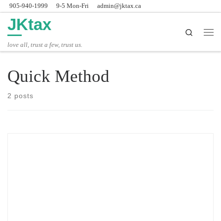
905-940-1999
9-5 Mon-Fri
admin@jktax.ca
Skip to content
JKtax
Search
主
love all, trust a few, trust us.
Quick Method
2 posts