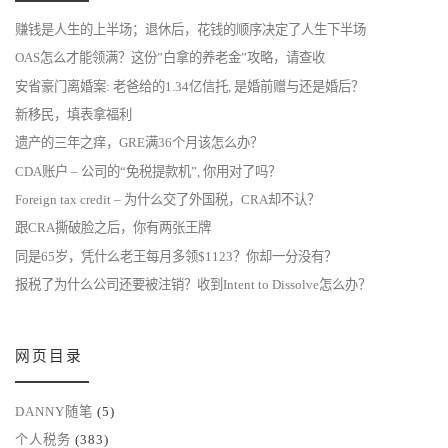
赚钱是人生的上半场；退休后，花钱的顺序决定了人生下半场
OAS怎么才能领满？这份”白拿的养老金”攻略，请查收
安省豪门离婚案: 老爸给的1.34亿信托, 是婚前赠与还是婚后？
新移民，填表拿福利
遗产的三年之痒，GRE满36个月该怎么办？
CDA账户 – 公司的“免税提款机”, 你用对了吗？
Foreign tax credit – 为什么交了外国税，CRA却不认？
跟CRA撕破脸之后，你有两张王牌
同是65岁，凭什么老王每月多领$1123？你却一分没有？
报税了为什么公司还要被注销？收到Intent to Dissolve怎么办？
网页目录
DANNY随笔
(5)
个人税务
(383)