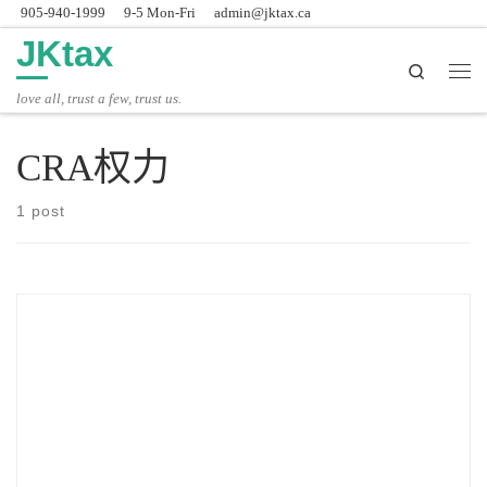
905-940-1999
9-5 Mon-Fri
admin@jktax.ca
Skip to content
JKtax
Search
主
love all, trust a few, trust us.
CRA权力
1 post