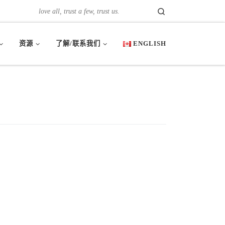
Search
love all, trust a few, trust us.
资源
了解/联系我们
ENGLISH