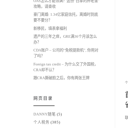
OAS怎么才能领满？这份”白拿的养老金”
攻略，请查收
豪门离婚: 1.34亿家庭信托，离婚时到底
要不要分？
新移民，填表拿福利
遗产的三年之痒，GRE满36个月该怎么
办？
CDA账户 – 公司的“免税提款机”, 你用对
了吗？
Foreign tax credit – 为什么交了外国税，
CRA却不认？
跟CRA撕破脸之后，你有两张王牌
网页目录
DANNY随笔
(5)
联
个人税务
(385)