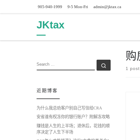
905-940-1999
9-5 Mon-Fri
admin@jktax.ca
Skip to content
JKtax
购
SEARCH
Search …
1 post
近期博客
为什么我总劝客户别自己写信给CRA
安省谁有权冻你的银行账户？附解冻攻略
赚钱是人生的上半场；退休后，花钱的顺
序决定了人生下半场