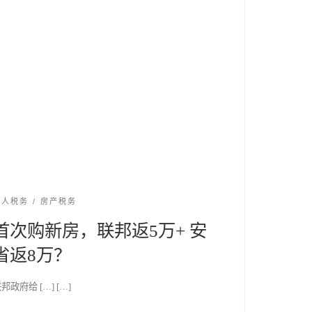
个人税务
房产税务
首次购新房，联邦返5万+ 安
省返8万？
邦政府给 […] […]