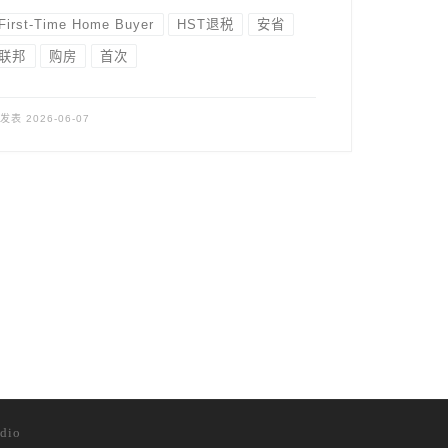
First-Time Home Buyer
HST退税
安省
联邦
购房
首次
已发表
2026-06-07
dio