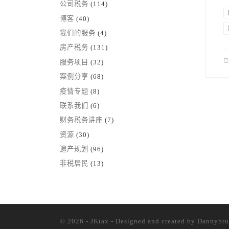
公司税务
(114)
博客
(40)
我们的服务
(4)
房产税务
(131)
服务项目
(32)
案例分享
(68)
疫情专题
(8)
联系我们
(6)
财务税务讲座
(7)
资源
(30)
遗产规划
(96)
非税居民
(13)
© 2026 - JKtax - Designed and created
by DannyStu