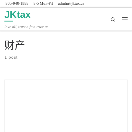
905-940-1999
9-5 Mon-Fri
admin@jktax.ca
Skip to content
JKtax
Search
主
love all, trust a few, trust us.
财产
1 post