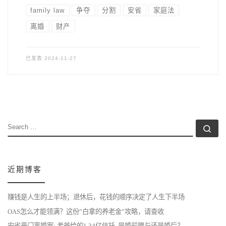
family law
争夺
分割
安省
家庭法
离婚
财产
已发表
2024-11-27
SEARCH
Se
近期博客
赚钱是人生的上半场；退休后，花钱的顺序决定了人生下半场
OAS怎么才能领满？这份”白拿的养老金”攻略，请查收
安省豪门离婚案: 老爸给的1.34亿信托, 是婚前赠与还是婚后？