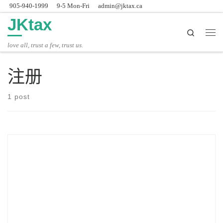
905-940-1999
9-5 Mon-Fri
admin@jktax.ca
Skip to content
JKtax
Search
主
love all, trust a few, trust us.
注册
1 post