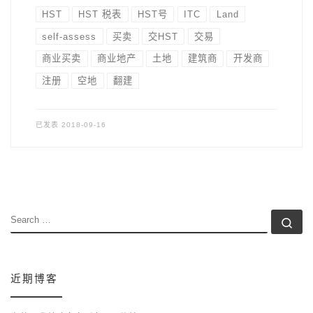
HST
HST 税表
HST号
ITC
Land
self-assess
买卖
交HST
交易
商业买卖
商业地产
土地
建筑商
开发商
注册
空地
翻建
已发表
2018-09-16
SEARCH
Se
近期博客