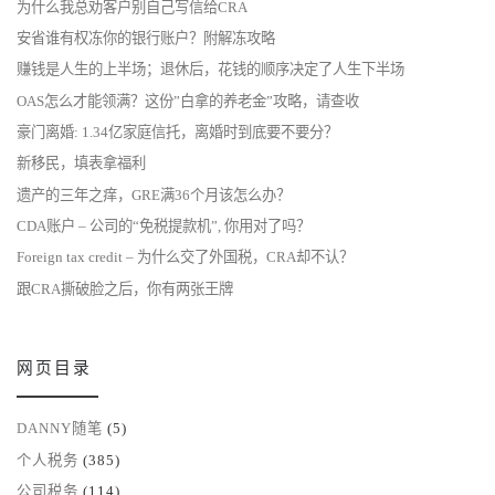
为什么我总劝客户别自己写信给CRA
安省谁有权冻你的银行账户？附解冻攻略
赚钱是人生的上半场；退休后，花钱的顺序决定了人生下半场
OAS怎么才能领满？这份”白拿的养老金”攻略，请查收
豪门离婚: 1.34亿家庭信托，离婚时到底要不要分？
新移民，填表拿福利
遗产的三年之痒，GRE满36个月该怎么办？
CDA账户 – 公司的“免税提款机”, 你用对了吗？
Foreign tax credit – 为什么交了外国税，CRA却不认？
跟CRA撕破脸之后，你有两张王牌
网页目录
DANNY随笔
(5)
个人税务
(385)
公司税务
(114)