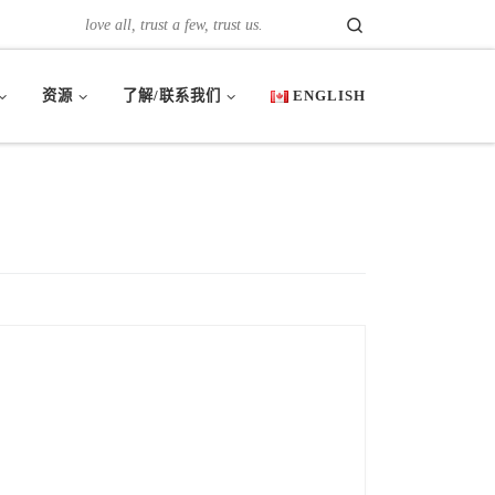
Search
love all, trust a few, trust us.
资源
了解/联系我们
ENGLISH