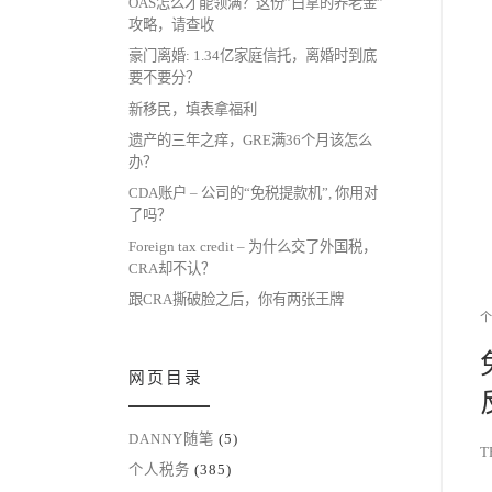
OAS怎么才能领满？这份”白拿的养老金”
攻略，请查收
豪门离婚: 1.34亿家庭信托，离婚时到底
要不要分？
新移民，填表拿福利
遗产的三年之痒，GRE满36个月该怎么
办？
CDA账户 – 公司的“免税提款机”, 你用对
了吗？
Foreign tax credit – 为什么交了外国税，
CRA却不认？
跟CRA撕破脸之后，你有两张王牌
网页目录
DANNY随笔
(5)
T
个人税务
(385)