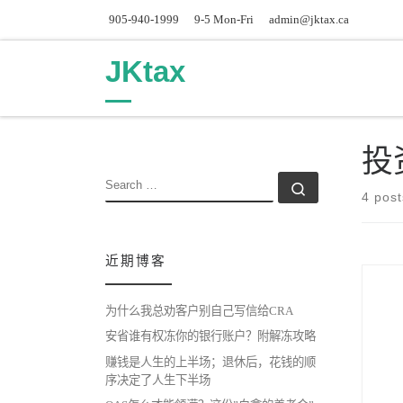
905-940-1999
9-5 Mon-Fri
admin@jktax.ca
Skip to content
JKtax
投
SEARCH
Search …
4 post
近期博客
为什么我总劝客户别自己写信给CRA
安省谁有权冻你的银行账户？附解冻攻略
赚钱是人生的上半场；退休后，花钱的顺
序决定了人生下半场