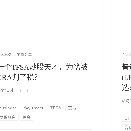
个人税务
案例分享
个人
一个TFSA炒股天才，为啥被
普
CRA判了税？
(
选
个“天才 […] […]
话说“
business
day trader
TFSA
交易
免税账户
投资
GP
合