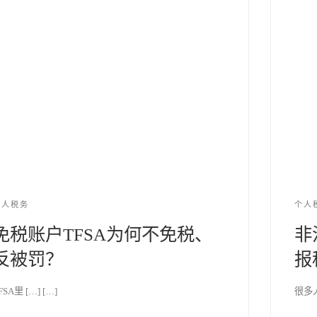
个人税务
个人
免税账户TFSA为何不免税、
非
反被罚？
报
FSA里 […] […]
很多人