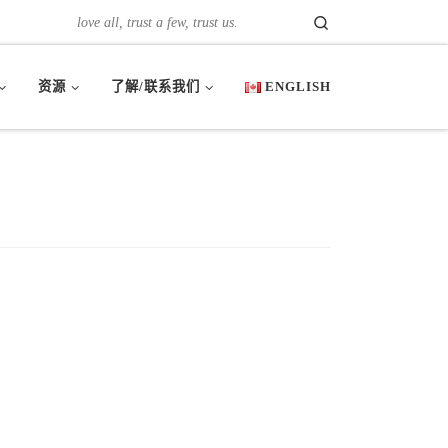
Search
love all, trust a few, trust us.
资源
了解/联系我们
ENGLISH