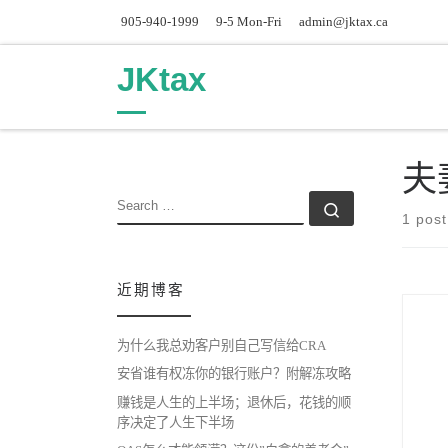
905-940-1999
9-5 Mon-Fri
admin@jktax.ca
Skip to content
JKtax
夫
SEARCH
Search …
1 post
近期博客
为什么我总劝客户别自己写信给CRA
安省谁有权冻你的银行账户？附解冻攻略
赚钱是人生的上半场；退休后，花钱的顺
序决定了人生下半场