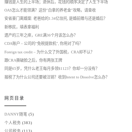
赚钱是人生的上半场；退休后，花钱的顺序决定了人生下半场
OAS怎么才能领满？这份”白拿的养老金”攻略，请查收
安省豪门离婚案: 老爸给的1.34亿信托, 是婚前赠与还是婚后？
新移民，填表拿福利
遗产的三年之痒，GRE满36个月该怎么办？
CDA账户 – 公司的“免税提款机”, 你用对了吗？
Foreign tax credit – 为什么交了外国税，CRA却不认？
跟CRA撕破脸之后，你有两张王牌
同是65岁，凭什么老王每月多领$1123？你却一分没有？
报税了为什么公司还要被注销？收到Intent to Dissolve怎么办？
网页目录
DANNY随笔
(5)
个人税务
(383)
公司税务
(113)