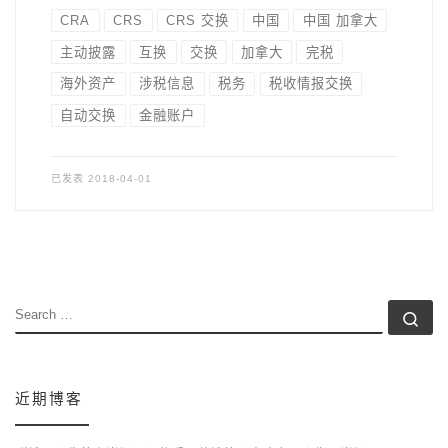
CRA
CRS
CRS 交换
中国
中国 加拿大
主动披露
互换
交换
加拿大
完税
海外资产
涉税信息
税务
税收情报交换
自动交换
金融账户
已发表
2018-04-01
SEARCH
Se
近期博客