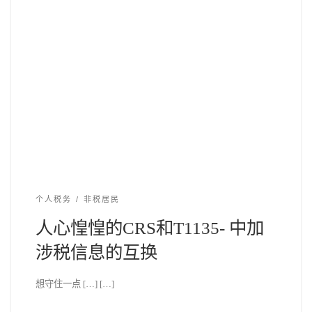
个人税务
非税居民
人心惶惶的CRS和T1135- 中加
涉税信息的互换
想守住一点 […] […]