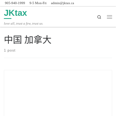
905-940-1999
9-5 Mon-Fri
admin@jktax.ca
Skip to content
JKtax
Search
主
love all, trust a few, trust us.
中国 加拿大
1 post