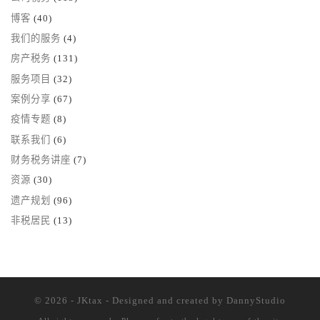
博客
(40)
我们的服务
(4)
房产税务
(131)
服务项目
(32)
案例分享
(67)
疫情专题
(8)
联系我们
(6)
财务税务讲座
(7)
资源
(30)
遗产规划
(96)
非税居民
(13)
© 2026 - JKtax - Designed and created
by DannyStudio