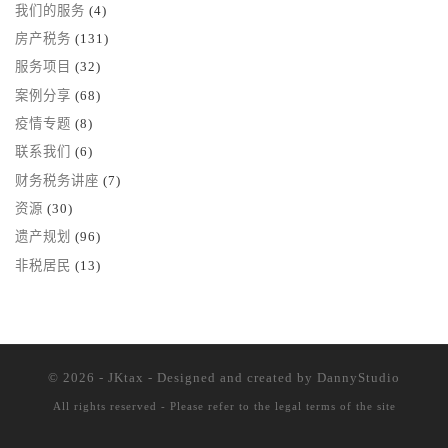
我们的服务
(4)
房产税务
(131)
服务项目
(32)
案例分享
(68)
疫情专题
(8)
联系我们
(6)
财务税务讲座
(7)
资源
(30)
遗产规划
(96)
非税居民
(13)
© 2026 - JKtax - Designed and created
by DannyStudio
All rights reserved - Please refer to the
legal terms of the site