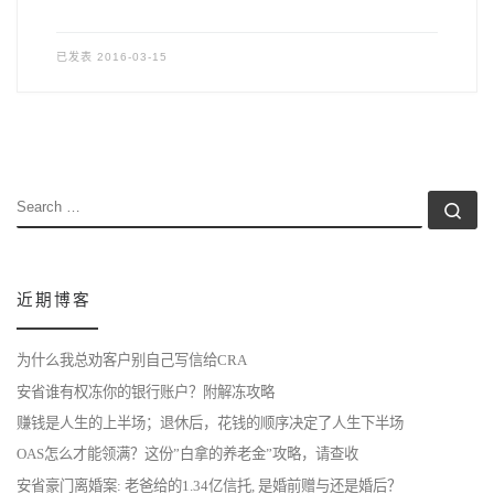
已发表
2016-03-15
SEARCH
Se
近期博客
为什么我总劝客户别自己写信给CRA
安省谁有权冻你的银行账户？附解冻攻略
赚钱是人生的上半场；退休后，花钱的顺序决定了人生下半场
OAS怎么才能领满？这份”白拿的养老金”攻略，请查收
安省豪门离婚案: 老爸给的1.34亿信托, 是婚前赠与还是婚后？