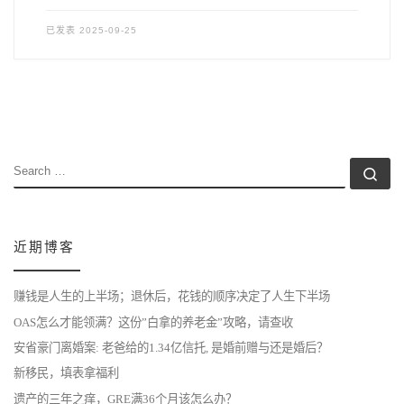
已发表
2025-09-25
SEARCH
Se
近期博客
赚钱是人生的上半场；退休后，花钱的顺序决定了人生下半场
OAS怎么才能领满？这份”白拿的养老金”攻略，请查收
安省豪门离婚案: 老爸给的1.34亿信托, 是婚前赠与还是婚后？
新移民，填表拿福利
遗产的三年之痒，GRE满36个月该怎么办？