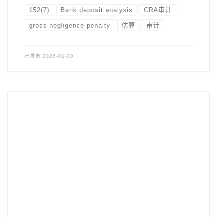
152(7)
Bank deposit analysis
CRA审计
gross negligence penalty
估算
审计
已发表
2026-01-20