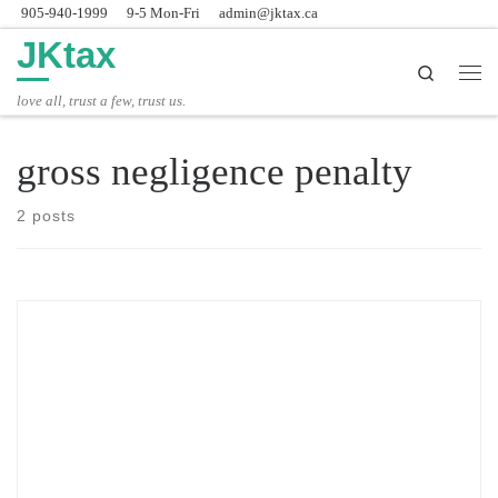
905-940-1999
9-5 Mon-Fri
admin@jktax.ca
Skip to content
JKtax
Search
主
love all, trust a few, trust us.
gross negligence penalty
2 posts