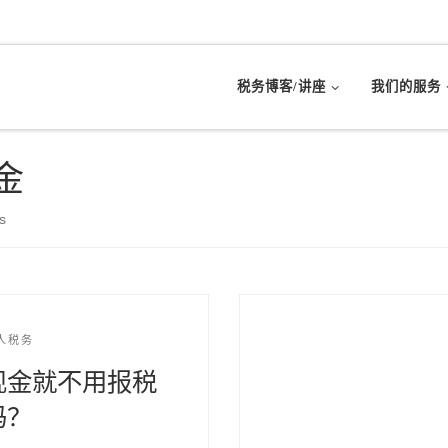
税务博客/讲座
我们的服务
金
s
人税务
现金就不用报税
吗？