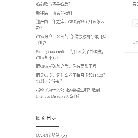
婚前赠与还是婚后？
只要
新移民，填表拿福利
遗产的三年之痒，GRE满36个月该怎么
办？
CDA账户 – 公司的“免税提款机”, 你用对
了吗？
已
Foreign tax credit – 为什么交了外国税，
CRA却不认？
跟CRA撕破脸之后，你有两张王牌
同是65岁，凭什么老王每月多领$1123？
你却一分没有？
报税了为什么公司还要被注销？收到
Intent to Dissolve怎么办？
网页目录
DANNY随笔
(5)