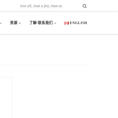
Search
love all, trust a few, trust us.
资源
了解/联系我们
ENGLISH