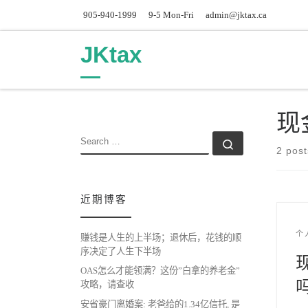
905-940-1999
9-5 Mon-Fri
admin@jktax.ca
Skip to content
JKtax
现
SEARCH
Search …
2 post
近期博客
个
赚钱是人生的上半场；退休后，花钱的顺
序决定了人生下半场
OAS怎么才能领满？这份”白拿的养老金”
攻略，请查收
安省豪门离婚案: 老爸给的1.34亿信托, 是