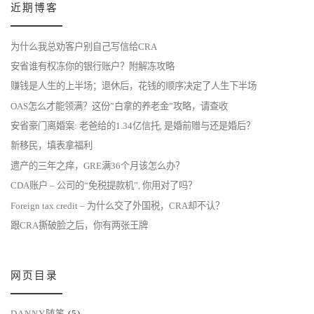
近期博客
为什么我总劝客户别自己写信给CRA
安省谁有权冻你的银行账户？附解冻攻略
赚钱是人生的上半场；退休后，花钱的顺序决定了人生下半场
OAS怎么才能领满？这份”白拿的养老金”攻略，请查收
安省豪门离婚案: 老爸给的1.34亿信托, 是婚前赠与还是婚后？
新移民，填表拿福利
遗产的三年之痒，GRE满36个月该怎么办？
CDA账户 – 公司的“免税提款机”, 你用对了吗？
Foreign tax credit – 为什么交了外国税，CRA却不认？
跟CRA撕破脸之后，你有两张王牌
网页目录
DANNY随笔
(5)