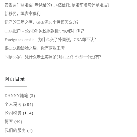
安省豪门离婚案: 老爸给的1.34亿信托, 是婚前赠与还是婚后？
新移民，填表拿福利
遗产的三年之痒，GRE满36个月该怎么办？
CDA账户 – 公司的“免税提款机”, 你用对了吗？
Foreign tax credit – 为什么交了外国税，CRA却不认？
跟CRA撕破脸之后，你有两张王牌
同是65岁，凭什么老王每月多领$1123？你却一分没有？
网页目录
DANNY随笔
(5)
个人税务
(384)
公司税务
(114)
博客
(40)
我们的服务
(4)