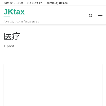
905-940-1999
9-5 Mon-Fri
admin@jktax.ca
Skip to content
JKtax
Search
主
love all, trust a few, trust us.
医疗
1 post