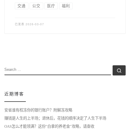
交通
公交
医疗
福利
已发表
2026-03-07
SEARCH
Se
近期博客
安省谁有权冻你的银行账户？附解冻攻略
赚钱是人生的上半场；退休后，花钱的顺序决定了人生下半场
OAS怎么才能领满？这份”白拿的养老金”攻略，请查收