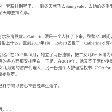
ston的一套联排别墅里，一到冬天就飞去Sunnyvale，去她的冬
冬天却要搞点事。
诊得了阿尔茨海默症。Catherine硬是一个人扛了下来，整整8年
上什么。直到2017年1月，Robert去世了，Catherine
生了很大变化。在2013年10月，她立了两份遗嘱，把二女儿Emi
老了以后的各方面都安排明白。于是，在2019年，她又签了两份
y），指定了二女儿为她的财产代理人；另一份是个人护理授权书（POA for
靠她张罗。
得自己终于可以安心享受晚年生活了。
展……