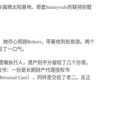
季专属晒太阳基地。那套Sunnyvale的联排别墅
时间，她尽心照顾Robert，带着他到处旅游。两个
才算松了一口气。
ly设为遗嘱执行人，遗产则平分留给了几个孙辈。
授权书：一份是长期财产代理授权书
 Personal Care），同样是交给了老二。反正