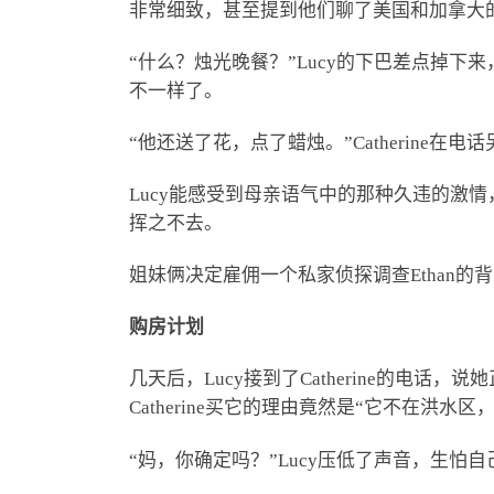
非常细致，甚至提到他们聊了美国和加拿大
“什么？烛光晚餐？”Lucy的下巴差点掉
不一样了。
“他还送了花，点了蜡烛。”Catherine
Lucy能感受到母亲语气中的那种久违的激
挥之不去。
姐妹俩决定雇佣一个私家侦探调查Ethan
购房计划
几天后，Lucy接到了Catherine的电话
Catherine买它的理由竟然是“它不在洪水
“妈，你确定吗？”Lucy压低了声音，生怕