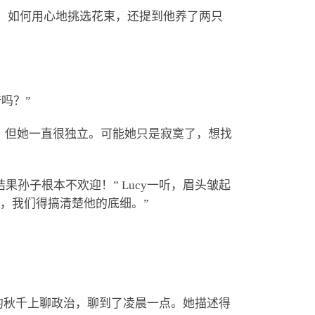
餐厅，如何用心地挑选花束，还提到他养了两只
谱吗？”
纪了，但她一直很独立。可能她只是寂寞了，想找
结果孙子根本不欢迎！” Lucy一听，眉头皱起
劲，我们得搞清楚他的底细。”
在院子的秋千上聊政治，聊到了凌晨一点。她描述得