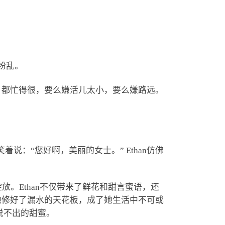
般纷乱。
，都忙得很，要么嫌活儿太小，要么嫌路远。
说：“您好啊，美丽的女士。” Ethan仿佛
放。Ethan不仅带来了鲜花和甜言蜜语，还
她修好了漏水的天花板，成了她生活中不可或
有说不出的甜蜜。