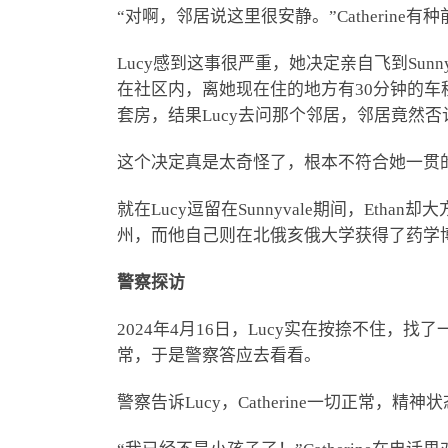
“对啊，邻居说这里很安静。”Catherine
Lucy感到这事很严重，她决定亲自飞到Su
在社区内，离她现在住的地方有30分钟的车程
套房，结果Lucy去问那个邻居，邻居竟然否
这个决定真是太奇怪了，根本不符合她一贯的风格
就在Lucy逗留在Sunnyvale期间，E
州，而他自己则在北俄亥俄大学获得了药学
警察探访
2024年4月16日，Lucy实在按捺不住，找
常，于是警察答应去看看。
警察告诉Lucy，Catherine一切正常，