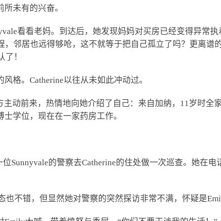
有种前所未有的兴奋。
nnyvale看看老妈。到达后，她发现妈妈对买房已经变得异
，邻居也远得够呛，这不就等于把自己孤立了吗？更离谱的是，
认了！
。Catherine以往从未如此冲动过。
than却大方主动前来，热情地向她介绍了自己：来自加纳，11
博士学位，现在在一家药房工作。
了一位Sunnyvale的警察去Catherine的住处做一次巡查
精神状态也不错，但显然她对警察的突然探访非常不满，怀疑是Emi