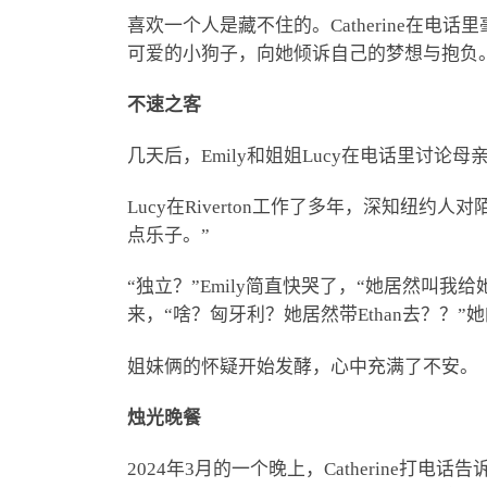
喜欢一个人是藏不住的。Catherine在
可爱的小狗子，向她倾诉自己的梦想与抱负
不速之客
几天后，Emily和姐姐Lucy在电话里讨论母
Lucy在Riverton工作了多年，深知
点乐子。”
“独立？”Emily简直快哭了，“她居然叫我
来，“啥？匈牙利？她居然带Ethan去？？
姐妹俩的怀疑开始发酵，心中充满了不安。
烛光晚餐
2024年3月的一个晚上，Catherine