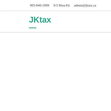
905-940-1999
9-5 Mon-Fri
admin@jktax.ca
Skip to content
JKtax