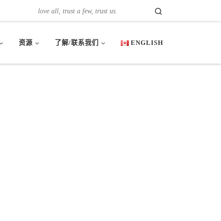
Search
love all, trust a few, trust us.
资源
了解/联系我们
ENGLISH