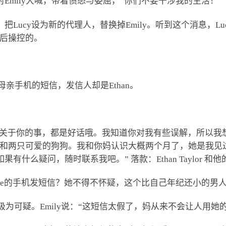
话里对Emily大喊，带着愤怒与委屈，“你们不要干涉我的生活！”
OA，把Lucy设为新的代理人，替换掉Emily。听到这个消息
背后操控的。
自母亲手机的短信，发信人却是Ethan。
聊了不少关于你的事，都是好话哦。我知道你对我有些误解，所
亮的房子和两只可爱的狗狗。我和你妈认识大概两个月了，她是我
什么疑问，随时联系我吧。” 落款：Ethan Taylor 和
atherine的手机发短信？她不得不怀疑，这个比自己年纪还小
极为可疑。Emily说：“这短信太假了，妈从来不会让人用她