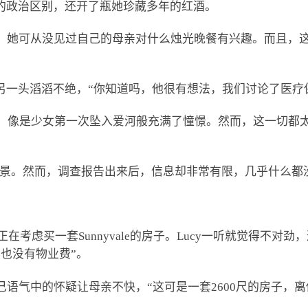
的政治区别，还开了瓶她珍藏多年的红酒。
下来，她可从没见过自己的母亲对什么烛光晚餐有兴趣。而且
在电话另一头滔滔不绝，“你知道吗，他很有想法，我们讨论了医疗
情，像是少女第一次坠入爱河般充满了憧憬。然而，这一切都
的背景。然而，调查报告出来后，信息却非常有限，几乎什么
，说她正在考虑买一套Sunnyvale的房子。Lucy一听就觉得
区，也没有物业费”。
自己语气中的怀疑让母亲不快，“这可是一套2600尺的房子，