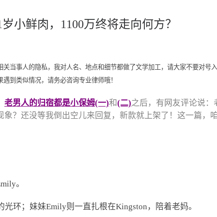
1岁小鲜肉，1100万终将走向何方？
相关当事人的隐私，我对人名、地点和细节都做了文学加工，请大家不要对号
果遇到类似情况，请务必咨询专业律师哦！
：
老男人的归宿都是小保姆(一)
和
(二)
之后，有网友评论说：
现象？
还没等我倒出空儿来回复，新款就上架了！这一篇，
mily。
光环；妹妹Emily则一直扎根在Kingston，陪着老妈。