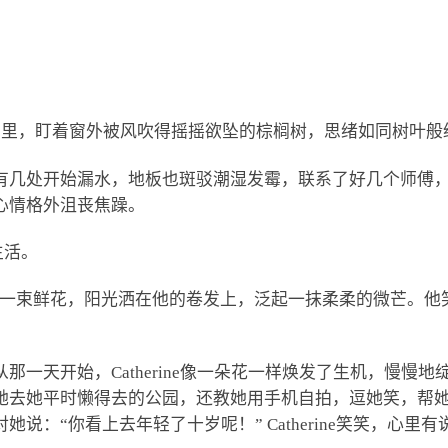
ale的度假屋里，盯着窗外被风吹得摇摇欲坠的棕榈树，思绪如同树叶
有几处开始漏水，地板也斑驳潮湿发霉，联系了好几个师傅
心情格外沮丧焦躁。
生活。
着一束鲜花，阳光洒在他的卷发上，泛起一抹柔柔的微芒。他笑着
一天开始，Catherine像一朵花一样焕发了生机，慢慢地绽
她去她平时懒得去的公园，还教她用手机自拍，逗她笑，帮
说：“你看上去年轻了十岁呢！” Catherine笑笑，心里