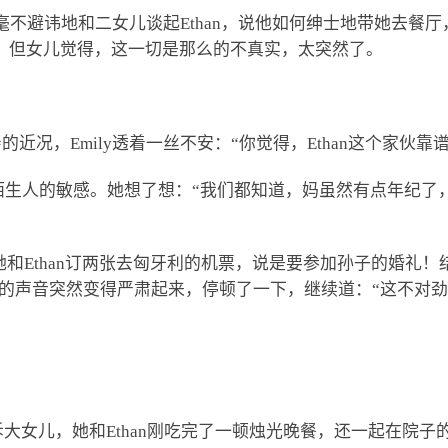
电话里毫不避讳地和二女儿谈起Ethan，说他如何绅士地带她去
。但女儿觉得，这一切是那么的不真实，太突然了。
亲的近况，Emily透着一丝不安：“你觉得，Ethan这个家伙靠
纽约人对陌生人的敏感。她想了想：“我们都知道，妈虽然有点年
给她和Ethan订两张去匈牙利的机票，说是要参加孙子的婚礼！
”她的声音突然变得严肃起来，停顿了一下，继续道：“这不对
打电话告诉大女儿，她和Ethan刚吃完了一顿烛光晚餐，还一起