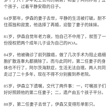
多干了六十多年化工公司的销售，和妻子共同养育了五
个孩子，过着平静安稳的日子。
64岁那年，伊森的妻子去世，平静的生活被打破。耐不
住孤独和寂寞，他选择了再婚，迎娶了妻子的妹妹。
81岁，伊森自觉年老力衰，怕自己不中用了，就签了一
份授权把两个成年儿子设为自己的POA。
84岁，他被确诊了前列腺癌，做了几次手术为阻止癌细
胞扩散连睾丸都摘除了。而与此同时，第二任妻子的身
体也不行了，阿尔茨海默症，生活无法自理。两人共同
走过了二十多年，现在不得不分别搬到养老院。
85岁，伊森立下遗嘱，交代了两件事：一，叮嘱孩子们
好好照顾他的第二任妻子；二，遗产由五个孩子平分。
88岁，第二任妻子去世了，伊森又变得形单影只。