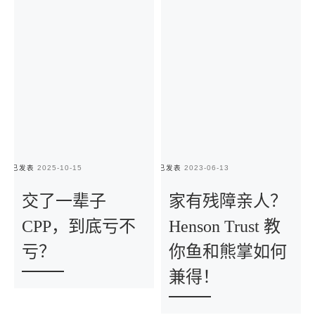
已发表
2025-10-15
已发表
2023-06-13
已
交了一辈子
家有残障亲人？
CPP，到底亏不
Henson Trust 教
亏？
你鱼和熊掌如何
兼得！