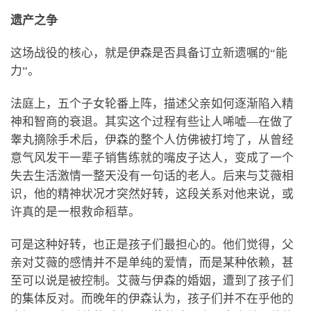
遗产之争
这场战役的核心，就是伊森是否具备订立新遗嘱的“能
力”。
法庭上，五个子女轮番上阵，描述父亲如何逐渐陷入精
神和智商的衰退。其实这个过程有些让人唏嘘—在做了
睾丸摘除手术后，伊森的整个人仿佛被打垮了，从曾经
意气风发干一辈子销售练就的嘴皮子达人，变成了一个
失去生活激情一整天没有一句话的老人。后来与艾薇相
识，他的精神状况才突然好转，这段关系对他来说，或
许真的是一根救命稻草。
可是这种好转，也正是孩子们最担心的。他们觉得，父
亲对艾薇的感情并不是单纯的爱情，而是某种依赖，甚
至可以说是被控制。艾薇与伊森的婚姻，遭到了孩子们
的集体反对。而晚年的伊森认为，孩子们并不在乎他的