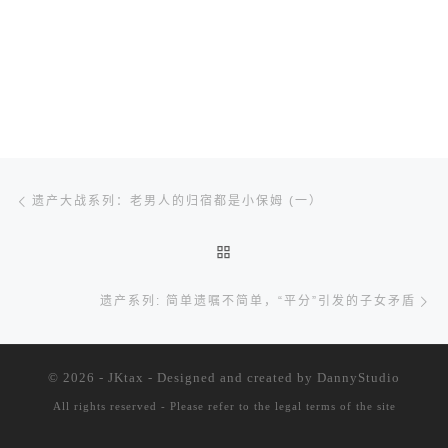
文章导航
Previous post
遗产大战系列：老男人的归宿都是小保姆 (一）
BACK TO POST LIST
Ne
遗产系列: 简单遗嘱不简单，“平分”引发的子女矛盾
© 2026 - JKtax - Designed and created
by DannyStudio
All rights reserved - Please refer to the
legal terms of the site