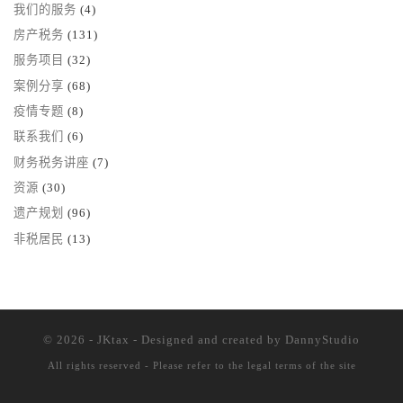
我们的服务
(4)
房产税务
(131)
服务项目
(32)
案例分享
(68)
疫情专题
(8)
联系我们
(6)
财务税务讲座
(7)
资源
(30)
遗产规划
(96)
非税居民
(13)
© 2026 - JKtax - Designed and created
by DannyStudio
All rights reserved - Please refer to the
legal terms of the site