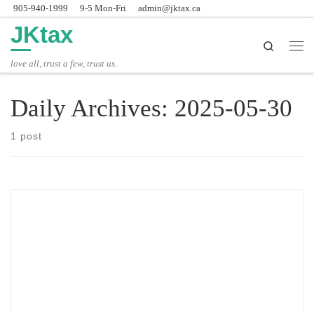
905-940-1999
9-5 Mon-Fri
admin@jktax.ca
Skip to content
JKtax
Search
主
love all, trust a few, trust us.
Daily Archives:
2025-05-30
1 post