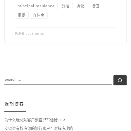
principal residence
分居
协议
增值
离婚
自住房
已发表
2025-05-30
SEARCH
Se
近期博客
为什么我总劝客户别自己写信给CRA
安省谁有权冻你的银行账户？附解冻攻略