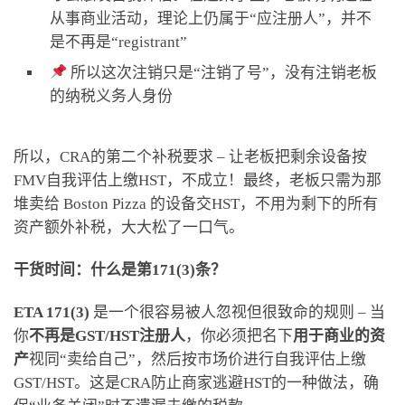
从事商业活动，理论上仍属于“应注册人”，并不
是不再是“registrant”
所以这次注销只是“注销了号”，没有注销老板
的纳税义务人身份
所以，CRA的第二个补税要求 – 让老板把剩余设备按
FMV自我评估上缴HST，不成立！最终，老板只需为那
堆卖给 Boston Pizza 的设备交HST，不用为剩下的所有
资产额外补税，大大松了一口气。
干货时间：什么是第171(3)条？
ETA 171(3)
是一个很容易被人忽视但很致命的规则 – 当
你
不再是GST/HST注册人
，你必须把名下
用于商业的资
产
视同“卖给自己”，然后按市场价进行自我评估上缴
GST/HST。这是CRA防止商家逃避HST的一种做法，确