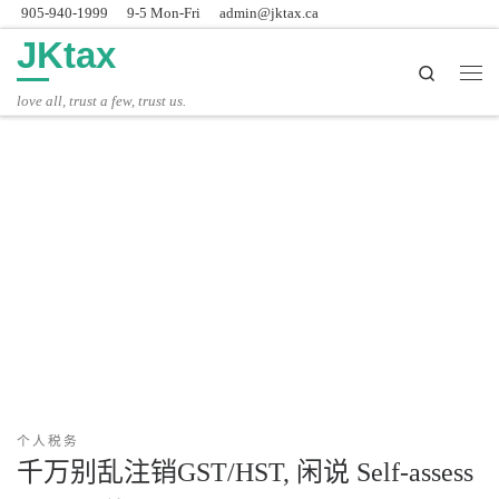
905-940-1999
9-5 Mon-Fri
admin@jktax.ca
Skip to content
JKtax
Search
主
love all, trust a few, trust us.
个人税务
千万别乱注销GST/HST, 闲说 Self-assess