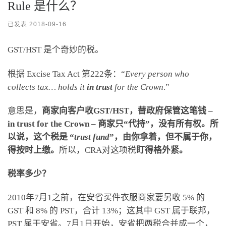
Rule 是什么？
已发表
2018-09-16
GST/HST 是个奇妙的税。
根据 Excise Tax Act 第222条：“
Every person who
collects tax… holds it
in trust
for the Crown
.”
意思是，
商家向客户收GST/HST，替政府保管这笔钱 –
in trust for the Crown – 商家只“代持”，没有所有权。所
以说，这个税是 “
trust fund
”，由你拿着，但不属于你，
得按时上缴。
所以，CRA对这项税
盯得格外紧。
税率多少？
2010年7月1之前，在安省买件衣服商家要另收 5% 的
GST 和 8% 的 PST，合计 13%；这其中 GST 属于联邦，
PST 属于安省。7月1日开始，安省把两税合并成一个，