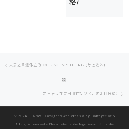
格？
文章导航
Previous post
夫妻之间退休金的 INCOME SPLITTING (分散收入)
BACK TO POST LIST
Ne
加国居民在美国拥有投资房，该如何报税？
© 2026 - JKtax - Designed and created
by DannyStudio
All rights reserved - Please refer to the
legal terms of the site