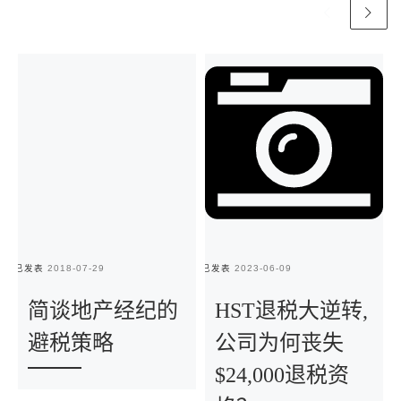
已发表
2018-07-29
已发表
2023-06-09
已
简谈地产经纪的
HST退税大逆转,
避税策略
公司为何丧失
$24,000退税资