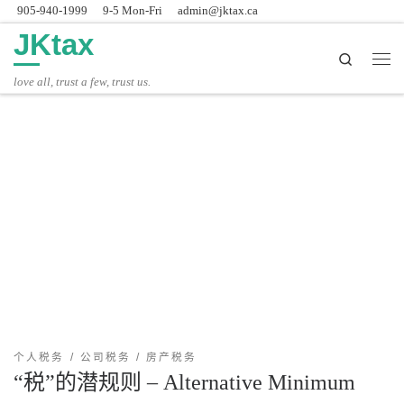
905-940-1999
9-5 Mon-Fri
admin@jktax.ca
Skip to content
JKtax
Search
主
love all, trust a few, trust us.
个人税务
公司税务
房产税务
“税”的潜规则 – Alternative Minimum