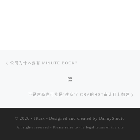
文章导航
Previous post
公司为什么要有 MINUTE BOOK?
BACK TO POST LIST
Ne
不是建商也可能是“建商”？CRA的HST审计盯上翻建
© 2026 - JKtax - Designed and created
by DannyStudio
All rights reserved - Please refer to the
legal terms of the site