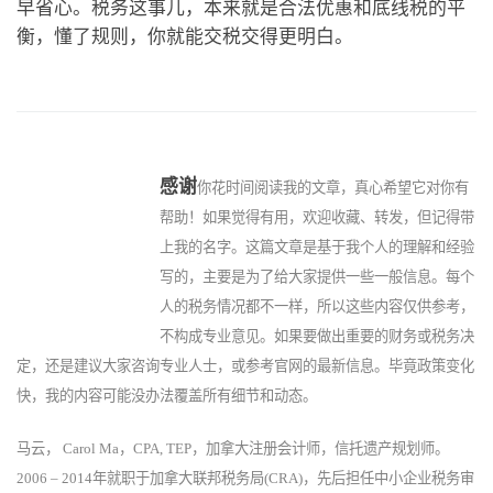
早省心。税务这事儿，本来就是合法优惠和底线税的平
衡，懂了规则，你就能交税交得更明白。
感
谢
你花时间阅读我的文章，真心希望它对你有
帮助！如果觉得有用，欢迎收藏、转发，但记得带
上我的名字。这篇文章是基于我个人的理解和经验
写的，主要是为了给大家提供一些一般信息。每个
人的税务情况都不一样，所以这些内容仅供参考，
不构成专业意见。如果要做出重要的财务或税务决
定，还是建议大家咨询专业人士，或参考官网的最新信息。毕竟政策变化
快，我的内容可能没办法覆盖所有细节和动态。
马云， Carol Ma，CPA, TEP，加拿大注册会计师，信托遗产规划师。
2006 – 2014年就职于加拿大联邦税务局(CRA)，先后担任中小企业税务审