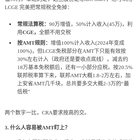
LCGE 完美把常规税全免掉：
常规法算税：
90万增值，50%计入收入(45万)，利
用
CGE，
全额不用交税
按AMT规则：
增值100%计入收入(2024年变成
100%)，但LCGE免税部分在AMT下只能有效按
30%左右计入（政府还是要收点底线）。减去约
18万基本免税额后，还有一小部分应税。按20.5%
联邦税率算下来，联邦AMT大概1.8-2万左右，加
上安省AMT几千块，总共要多交大概2-3万的“最
低税”
两个数字一比，CRA要求按高的交。
3. 什么人容易被AMT盯上？