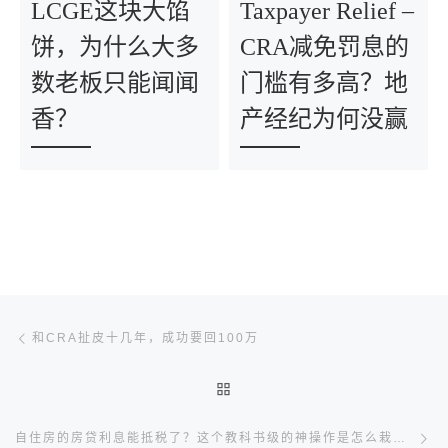
LCGE这块大馅
Taxpayer Relief –
饼，为什么大多
CRA减免罚息的
数老板只能闻闻
门槛有多高？地
香？
产经纪为何没赢
文章导航
Previous post
和CRA扯皮十几年，成功要回100万
BACK TO POST LIST
Ne
自住房的房贷利息能抵税了？这个教科书级的神操作是怎么栽的？