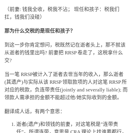
（前妻: 钱我全收，税我不沾； 现任和孩子：税我们
扛，钱我们没碰）
那为什么交税的是现任和孩子？
到这一步你肯定想问，税既然记在逝者头上，那不就该
从逝者的钱里出吗? 前妻把 RRSP 卷走了，这税拿什么
交?
当一笔 RRSP被计入了逝者去世当年的收入，那么逝者
(其遗产)与实际从该 RRSP 领取款项的人对这笔 RRSP 所
对应的税款，负连带责任(jointly and severally liable); 而
领款人需承担的金额不能超过他/她实际收到的金额。
翻译成人话，有两个意思：
逝者(遗产)和领钱的前妻，对这笔税是”连带责
任”。所谓连带，意思是 CRA 理论上找谁要都行，