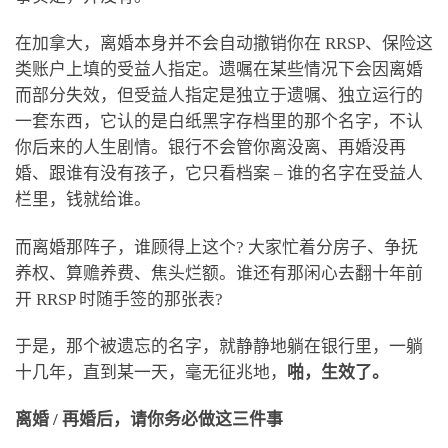
在加拿大，离婚本身并不会自动撤销你在 RRSP、保险这
类账户上填的受益人指定。遗嘱在某些情况下会因离婚
而部分失效，但受益人指定是独立于遗嘱、独立运行的
一套东西，它认的是白纸黑字存档里的那个名字，不认
你后来的人生剧情。银行不会管你离没离、再婚没再
婚、跟谁有没有孩子，它只看档案 – 谁的名字在受益人
栏里，钱就给谁。
而离婚那阵子，谁顾得上这个? 大家忙着分房子、争抚
养权、算赡养费、焦头烂额。谁还有那闲心去翻十年前
开 RRSP 时随手签的那张表?
于是，那个被遗忘的名字，就静静地躺在银行里，一躺
十几年，直到某一天，毫无征兆地，
啪，生效了。
离婚 / 再婚后，请你务必做这三件事