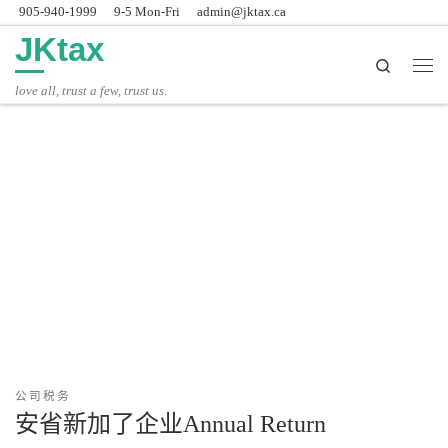
905-940-1999
9-5 Mon-Fri
admin@jktax.ca
Skip to content
JKtax
Search
主
love all, trust a few, trust us.
公司税务
安省新加了企业Annual Return