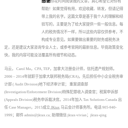
感
谢
你花时间阅读我的文章，真心希望它对你有
帮助！如果觉得有用，欢迎收藏、转发，但请记得
带上我的名字。这篇文章是基于我个人的理解和经
验写的，主要是为了给大家提供一些一般信息。每
人的税务情况不一样，所以这些内容仅供参考，不
构成专业意见。如果要做出重要的财务或税务决
定，还是建议大家咨询专业人士，或参考官网的最新信息。毕竟政策变化
快，我的内容可能没法覆盖所有细节和动态。
马云， Carol Ma，CPA, TEP，加拿大注册会计师，信托遗产规划师。
2006 – 2014年就职于加拿大联邦税务局(CRA)，先后担任中小企业税务审
计部 ( Audit Division)地下经济审计官； 重案调查部
(Investigation/Enforcement Division)特殊犯罪收入调查官；税案申诉部
(Appeals Division)税务申诉裁决官。2014年加入 Tax Solutions Canada 出
任 Case Manager，2015成立
JKtax
马云会计师事务所。电话 905-940-
1999；邮件 admin@jktax.ca; 助理微信 jktax-vivian；jktax-qing