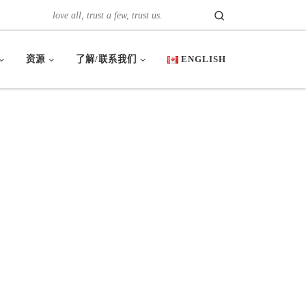
Search
love all, trust a few, trust us.
资源
了解/联系我们
ENGLISH