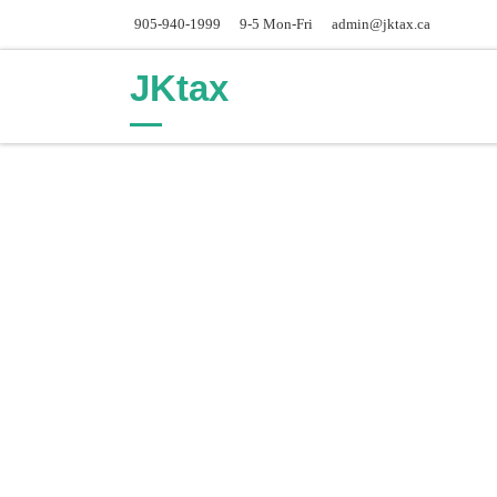
905-940-1999
9-5 Mon-Fri
admin@jktax.ca
Skip to content
JKtax