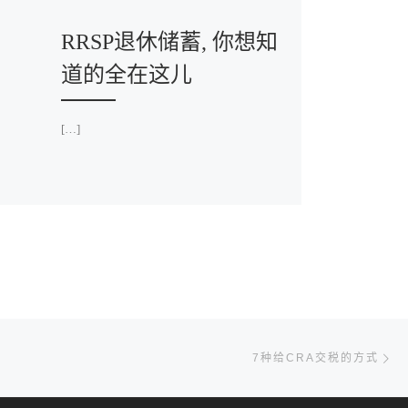
RRSP退休储蓄, 你想知
道的全在这儿
[…]
Ne
7种给CRA交税的方式