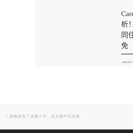
Car
析
同住
免
“我请了
文章导航
Previous post
遗嘱多写了这两个字，百万遗产分不到