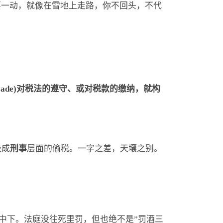
要一动，就像在雪地上走路，你不回头，不代
evade)对税法的遵守、或对税款的缴纳，就构
级成
刑事
层面的偷税。一字之差，天壤之别。
，位置偏中下。法庭没往死里罚，但也绝不是”罚酒三