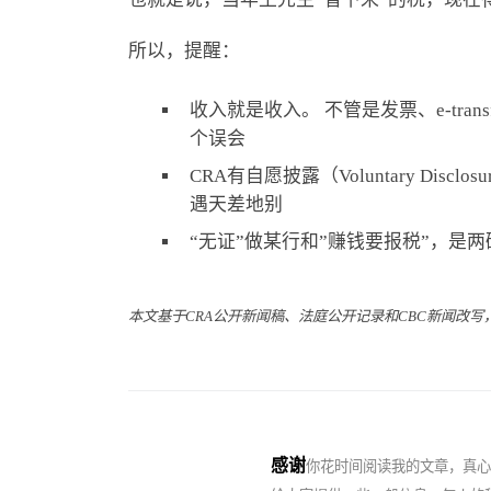
所以，提醒：
收入就是收入。 不管是发票、e-tr
个误会
CRA有自愿披露（Voluntary Di
遇天差地别
“无证”做某行和”赚钱要报税”，
本文基于
CRA
公开新闻稿、法庭公开记录和CBC新闻改
感
谢
你花时间阅读我的文章，真心