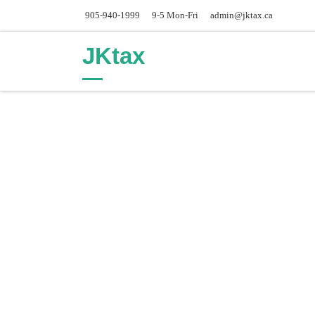
905-940-1999
9-5 Mon-Fri
admin@jktax.ca
Skip to content
JKtax