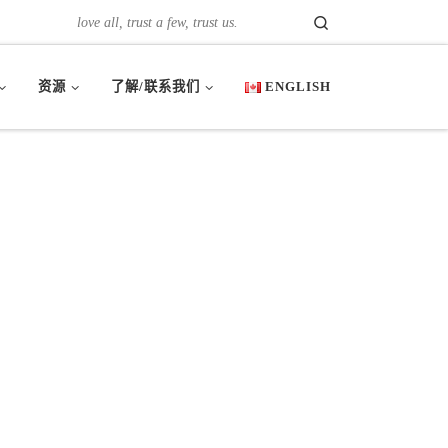
Search
love all, trust a few, trust us.
资源
了解/联系我们
ENGLISH