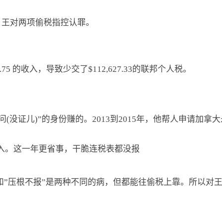
法院，王对两项偷税指控认罪。
1.75 的收入，导致少交了$112,627.33的联邦个人税。
”移民顾问(没证儿)”的身份赚的。2013到2015年，他帮人申
工资收入。这一年更省事，干脆连税表都没报
和”压根不报”是两种不同的病，但都能往偷税上靠。所以对王