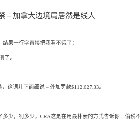
禁 – 加拿大边境局居然是线人
，结果一行字直接把我看不饿了：
刑了。
– 社区监禁，这词儿下面细说 – 外加罚款$112,627.33。
多少，罚多少。CRA这是在用最朴素的方式告诉你：偷税不