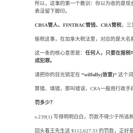
所以，这事的第一个教训：你以为收的是现
表没留下脚印。
CBSA
管人、
FINTRAC
管钱、
CRA
管税
，三
偷税这事，在加拿大税法里，对应的是大名鼎鼎的 
这一条的核心意思是：
任何人，只要在报税中做
成犯罪。
请把你的目光锁定在
“wilfully(故意)
“
这个词
算错、填错，那叫错误，CRA一般用行政
罚多少？
s.239(1) 写得明明白白，罚款不得少于所逃
回头看王先生这 $112,627.33 的罚款