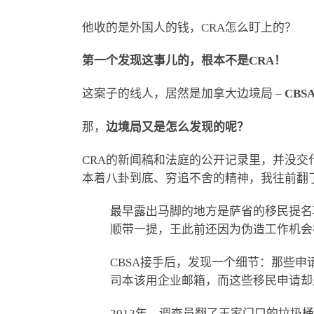
他收的是外国人的钱，CRA怎么盯上的？
第一个发现这事儿的，根本不是
CRA！
这案子的线人，居然是加拿大边境局 –
CBS
那，
边境局又是怎么发现的呢？
CRA的新闻稿和法庭的公开记录里，并没交代CBSA具体是”怎
本着八卦到底、穷追不舍的精神，我往前翻了翻
最早露出马脚的地方是萨省的移民提名
顺带一提，王此前还因为伪造工作机会
CBSA接手后，发现一个细节：那些
司本该用企业邮箱，而这些移民申请却是
2012年，调查员翻了王家门口的垃