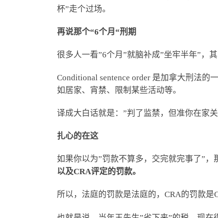
杯”走个过场。
再说那个
“6
个月
“刑期
很多人一看”6个月”就脑补成”坐牢半年”，
Conditional sentence ord
如居家、宵禁、限制某些活动等。
译成大白话就是：”判了监禁，但准你在家关
扎心的在这
如果你以为”罚款不算多，交完就完事了”，
以及
CRA
评定的罚款。
所以，法庭的罚款是法庭的，CRA的罚款是
也就是说，当年王先生”省下来”的税，现