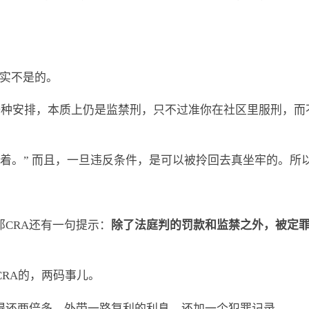
其实不是的。
er 是加拿大刑法的一种安排，本质上仍是监禁刑，只不过准你在社区
着。” 而且，一旦违反条件，是可以被拎回去真坐牢的。所
那CRA还有一句提示：
除了法庭判的罚款和
监禁之外，被定
CRA的，两码事儿。
在得还两倍多，外带一路复利的利息，还加一个犯罪记录。