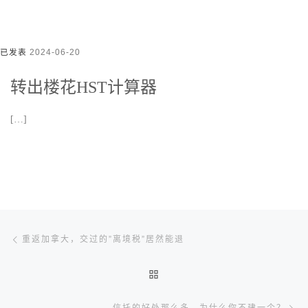
已发表
2024-06-20
转出楼花HST计算器
[…]
文章导航
Previous post
重返加拿大，交过的”离境税”居然能退
BACK TO POST LIST
Ne