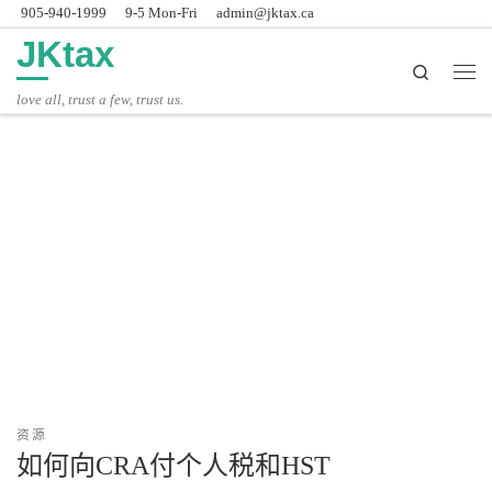
905-940-1999
9-5 Mon-Fri
admin@jktax.ca
Skip to content
JKtax
Search
主
love all, trust a few, trust us.
资源
如何向CRA付个人税和HST