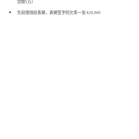
贷款5万）
生前借钱给表舅，表舅签字的欠条一张 $20,000